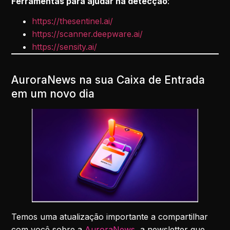
Ferramentas para ajudar na detecção
:
https://thesentinel.ai/
https://scanner.deepware.ai/
https://sensity.ai/
AuroraNews na sua Caixa de Entrada
em um novo dia
Temos uma atualização importante a compartilhar
com você sobre a
AuroraNews
, a newsletter que