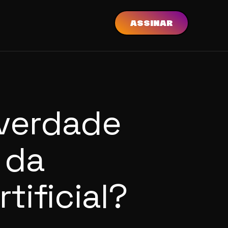
ASSINAR
verdade
 da
rtificial?